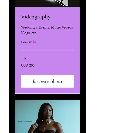
Videography
Weddings, Events, Music Videos,
Vlogs, etc.
Leer más
1 h
200
USD 200
dólares
estadounidenses
Reservar ahora