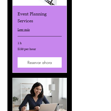
Event Planning
Services
Leer más
1 h
$150
$150 per hour
per
hour
Reservar ahora