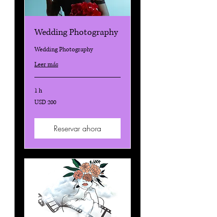
Wedding Photography
Wedding Photography
Leer más
1 h
200
USD 200
dólares
estadounidenses
Reservar ahora