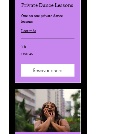
Private Dance Lessons
One on one private dance
lessons.
Leer más
1 h
45
USD 45
dólares
estadounidenses
Reservar ahora