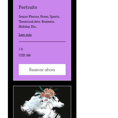
Portraits
Senior Photos, Prom, Sports,
Theatrical Arts, Business,
Holiday, Etc.
Leer más
1 h
200
USD 200
dólares
estadounidenses
Reservar ahora