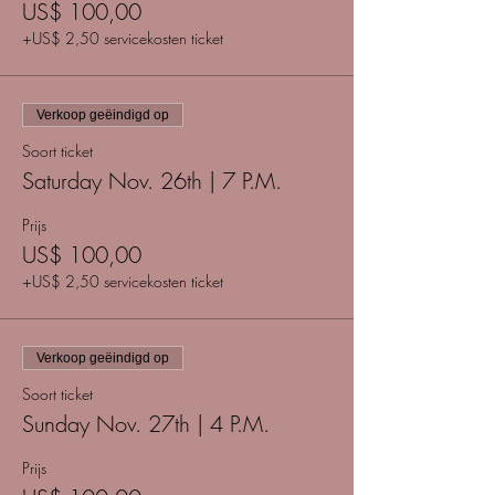
US$ 100,00
+US$ 2,50 servicekosten ticket
Verkoop geëindigd op
Soort ticket
Saturday Nov. 26th | 7 P.M.
Prijs
US$ 100,00
+US$ 2,50 servicekosten ticket
Verkoop geëindigd op
Soort ticket
Sunday Nov. 27th | 4 P.M.
Prijs