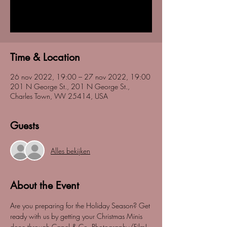
Registration is closed
See other events
Time & Location
26 nov 2022, 19:00 – 27 nov 2022, 19:00
201 N George St., 201 N George St.,
Charles Town, WV 25414, USA
Guests
Alles bekijken
About the Event
Are you preparing for the Holiday Season? Get 
ready with us by getting your Christmas Minis 
done through Capel & Co. Photography/Film! 