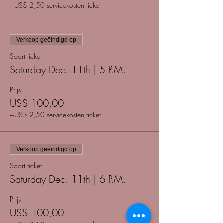
+US$ 2,50 servicekosten ticket
Verkoop geëindigd op
Soort ticket
Saturday Dec. 11th | 5 P.M.
Prijs
US$ 100,00
+US$ 2,50 servicekosten ticket
Verkoop geëindigd op
Soort ticket
Saturday Dec. 11th | 6 P.M.
Prijs
US$ 100,00