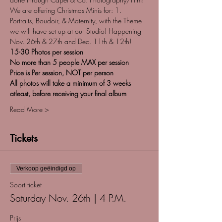
We are offering Christmas Minis for: 1. 
Portraits, Boudoir, & Maternity, with the Theme 
we will have set up at our Studio! Happening 
Nov. 26th & 27th and Dec. 11th & 12th! 
15-30 Photos per session
No more than 5 people MAX per session
Price is Per session, NOT per person
All photos will take a minimum of 3 weeks 
atleast, before receiving your final album
Read More >
Tickets
Verkoop geëindigd op
Soort ticket
Saturday Nov. 26th | 4 P.M.
Prijs