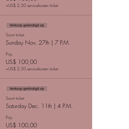
+US$ 2,50 servicekosten ticket
Verkoop geëindigd op
Soort ticket
Sunday Nov. 27th | 7 P.M.
Prijs
US$ 100,00
+US$ 2,50 servicekosten ticket
Verkoop geëindigd op
Soort ticket
Saturday Dec. 11th | 4 P.M.
Prijs
US$ 100,00